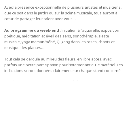
Avec la présence exceptionnelle de plusieurs artistes et musiciens,
que ce soit dans le jardin ou sur la scène musicale, tous auront à
cœur de partager leur talent avec vous…
Au programme du week-end
: Initiation à l’aquarelle, exposition
poétique, méditation et éveil des sens, sonothérapie, sieste
musicale, yoga maman/bébé, Qi gong dans les roses, chants et
musique des plantes…
Tout cela se déroule au milieu des fleurs, en libre accès, avec
parfois une petite participation pour l’intervenant ou le matériel. Les
indications seront données clairement sur chaque stand concerné.
La scène ouverte accueille les artistes de la région. Se relaieront
pendant les deux jours : chanteuses, artiste surréaliste, musique «
zen », poésie chantée…
Un programme qui ne vous laissera pas indifférent !